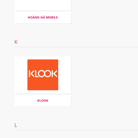
HOÀNG HÀ MOBILE
K
KLOOK
L