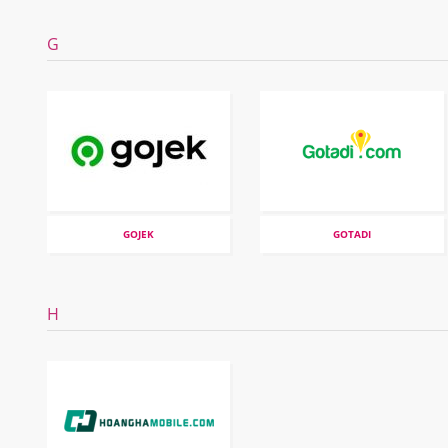
G
GOJEK
GOTADI
H