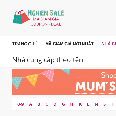
TRANG CHỦ
MÃ GIẢM GIÁ MỚI NHẤT
NHÀ C
Nhà cung cấp theo tên
0-9
A
B
C
Đ
G
H
K
L
N
S
T