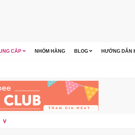
UNG CẤP
NHÓM HÀNG
BLOG
HƯỚNG DẪN K
V