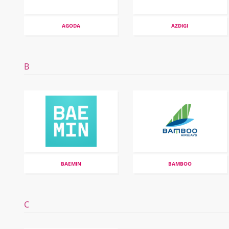
AGODA
AZDIGI
B
BAEMIN
BAMBOO
C