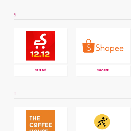
S
SEN ĐỎ
SHOPEE
T