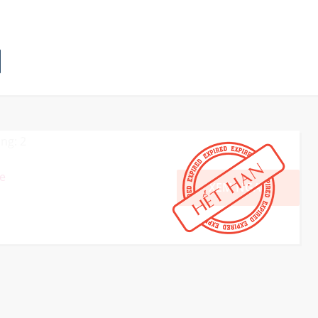
ng: 2
e
XEM NGAY