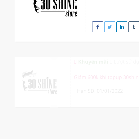
Khuyến mãi
Lượt sử dụ
Giảm 600k khi topup 30shin
Hạn SD: 01/01/2022