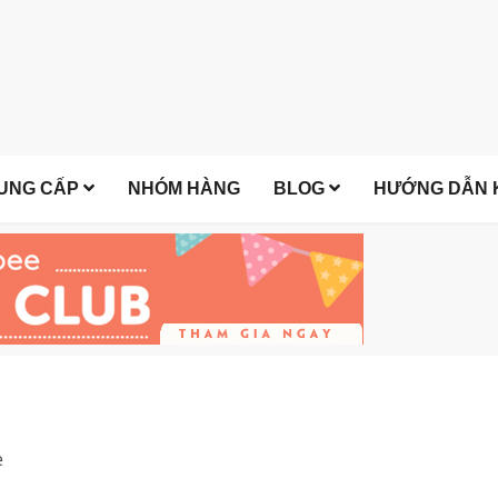
UNG CẤP
NHÓM HÀNG
BLOG
HƯỚNG DẪN K
e