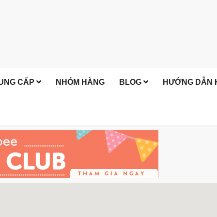
UNG CẤP
NHÓM HÀNG
BLOG
HƯỚNG DẪN K