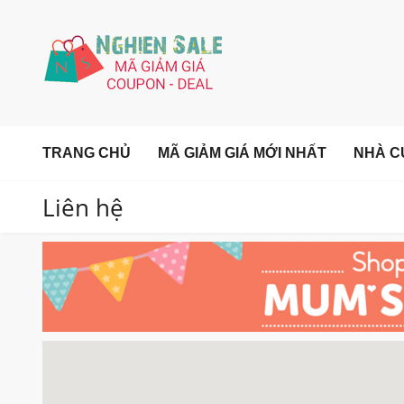
TRANG CHỦ
MÃ GIẢM GIÁ MỚI NHẤT
NHÀ C
Liên hệ