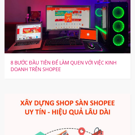
8 BƯỚC ĐẦU TIÊN ĐỂ LÀM QUEN VỚI VIỆC KINH
DOANH TRÊN SHOPEE