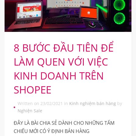
8 BƯỚC ĐẦU TIÊN ĐỂ
LÀM QUEN VỚI VIỆC
KINH DOANH TRÊN
SHOPEE
Written on 23/02/2021 in
Kinh nghiệm bán hàng
by
Nghiện Sale
ĐÂY LÀ BÀI CHIA SẺ DÀNH CHO NHỮNG TẤM
CHIẾU MỚI CÓ Ý ĐỊNH BÁN HÀNG