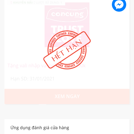
KHUYẾN MÃI
LƯỢT SỬ DỤNG: 1
Tặng vali nhập vai hoá đơn từ 590k
Hạn SD: 31/01/2021
XEM NGAY
Ứng dụng đánh giá cửa hàng