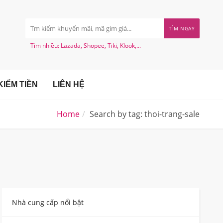
TÌM NGAY
Tìm nhiều: Lazada, Shopee, Tiki, Klook,...
IẾM TIỀN
LIÊN HỆ
Home
Search by tag: thoi-trang-sale
Nhà cung cấp nổi bật