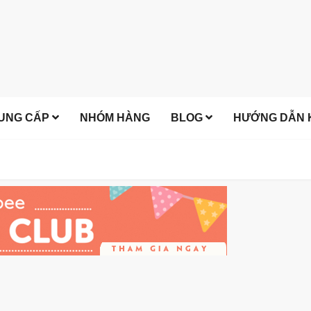
UNG CẤP
NHÓM HÀNG
BLOG
HƯỚNG DẪN K