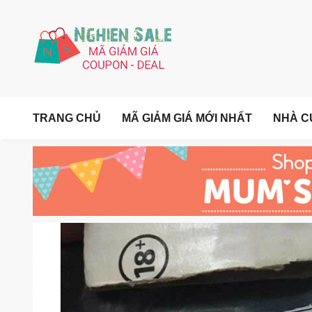
TRANG CHỦ
MÃ GIẢM GIÁ MỚI NHẤT
NHÀ C