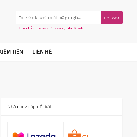
TÌM NGAY
Tìm nhiều: Lazada, Shopee, Tiki, Klook,...
IẾM TIỀN
LIÊN HỆ
Nhà cung cấp nổi bật