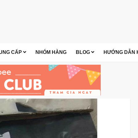
UNG CẤP
NHÓM HÀNG
BLOG
HƯỚNG DẪN K