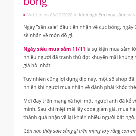
bông
Written on 08/12/2020 in
Kinh nghiệm mua sắm
by
N
Ngày ”săn sale” đầu tiên nhận về cục bông, ngày 
sẽ nhận về món đồ gì.
Ngày siêu mua sắm 11/11
là sự kiện mua sắm lớ
nhiều người đã tranh thủ đợt khuyến mãi khủng
giá hời nhất.
Tuy nhiên cũng lợi dụng dịp này, một số shop đã 
nhiên khi người mua nhận về đành phải ‘khóc thé
Mới đây trên mạng xã hội, một người anh đã kể về
mình. Sau khi miệt mài lấy code giảm giá, mua hà
thành quả nhận về lại khiến nhiều người bất ngờ.
‘Lần nào thấy sale sủng gì trên mạng là y rằng con e