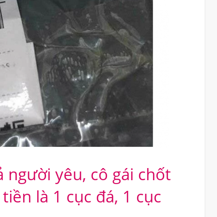
 người yêu, cô gái chốt
iền là 1 cục đá, 1 cục