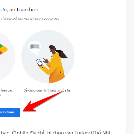
bạn. Ở phần địa chỉ thì chọn vào Turkey (Thổ Nhĩ