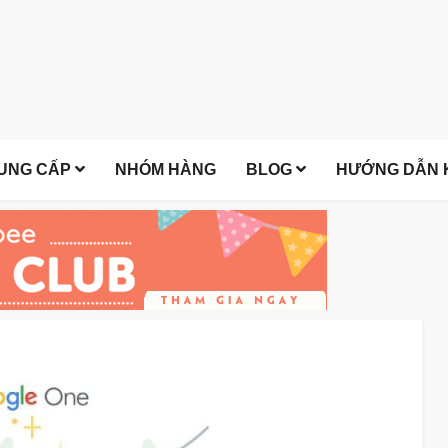
UNG CẤP
NHÓM HÀNG
BLOG
HƯỚNG DẪN K