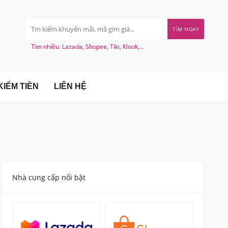
TÌM NGAY
Tìm nhiều: Lazada, Shopee, Tiki, Klook,...
IẾM TIỀN
LIÊN HỆ
Nhà cung cấp nổi bật